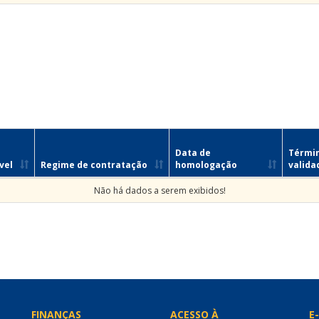
Data de
Térmi
vel
Regime de contratação
homologação
valida
Não há dados a serem exibidos!
FINANÇAS
ACESSO À
E-