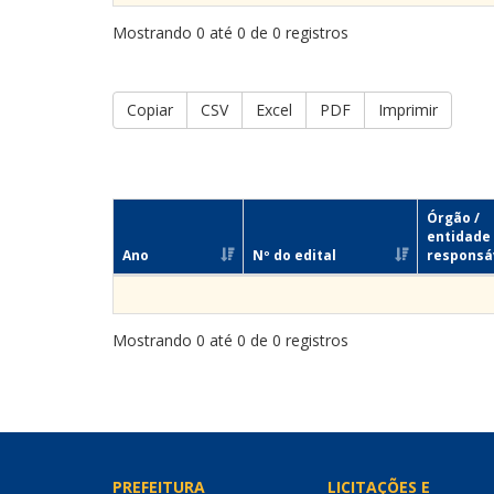
Mostrando 0 até 0 de 0 registros
Copiar
CSV
Excel
PDF
Imprimir
Órgão /
entidade
Ano
Nº do edital
responsá
Mostrando 0 até 0 de 0 registros
PREFEITURA
LICITAÇÕES E