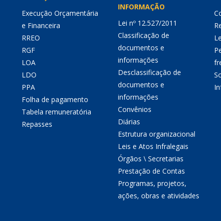
INFORMAÇÃO
Execução Orçamentária
Co
Lei nº 12.527/2011
e Financeira
Re
Classificação de
RREO
Le
documentos e
RGF
P
informações
LOA
fr
Desclassificação de
LDO
So
documentos e
PPA
I
informações
Folha de pagamento
Convênios
Tabela remuneratória
Diárias
Repasses
Estrutura organizacional
Leis e Atos Infralegais
Órgãos \ Secretarias
Prestação de Contas
Programas, projetos,
ações, obras e atividades