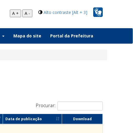
Alto contraste [Alt + 3]
A +
A -
a
Mapa do site
Portal da Prefeitura
Procurar:
Data de publicação
Download