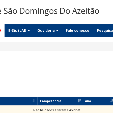
De São Domingos Do Azeitão
9
E-Sic (LAI)
Ouvidoria
Fale conosco
Pesquis
Competência
Ano
Não há dados a serem exibidos!