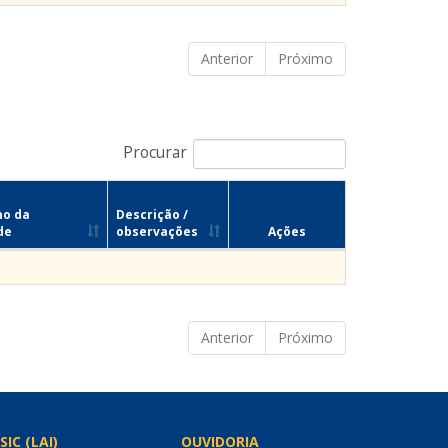
Anterior
Próximo
Procurar
no da
Descrição /
de
observações
Ações
Anterior
Próximo
SIC (LAI)
OUVIDORIA